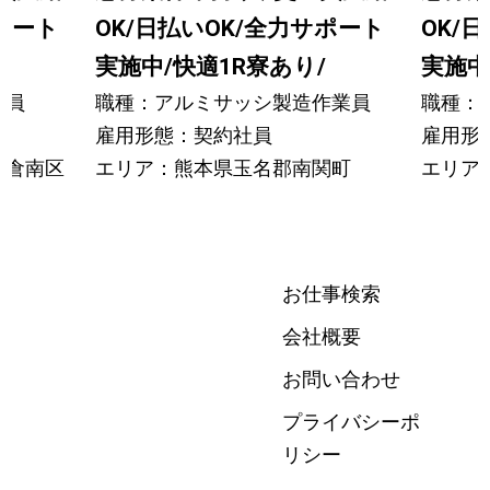
サポート
OK/日払いOK/全力サポート
OK/
実施中/快適1R寮あり/
実施中
業員
職種：アルミサッシ製造作業員
職種：
雇用形態：契約社員
雇用形
小倉南区
エリア：熊本県玉名郡南関町
エリア
お仕事検索
会社概要
お問い合わせ
プライバシーポ
リシー