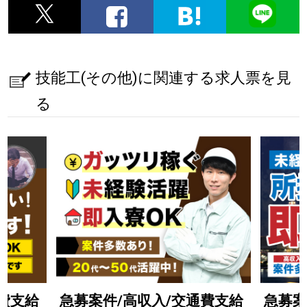
技能工(その他)に関連する求人票を見
る
費支給
急募案件/高収入/交通費支給
急募案